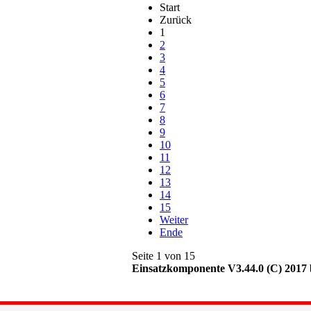
Start
Zurück
1
2
3
4
5
6
7
8
9
10
11
12
13
14
15
Weiter
Ende
Seite 1 von 15
Einsatzkomponente V3.44.0 (C) 2017 