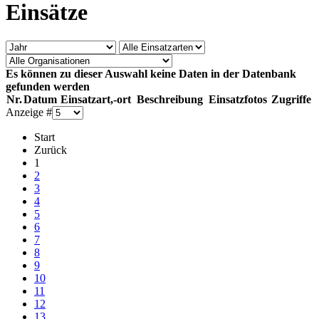
Einsätze
Es können zu dieser Auswahl keine Daten in der Datenbank
gefunden werden
Nr.
Datum
Einsatzart,-ort
Beschreibung
Einsatzfotos
Zugriffe
Anzeige #
Start
Zurück
1
2
3
4
5
6
7
8
9
10
11
12
13