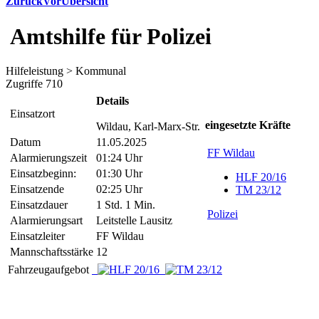
Zurück
Vor
Übersicht
Amtshilfe für Polizei
Hilfeleistung > Kommunal
Zugriffe 710
Details
Einsatzort
eingesetzte Kräfte
Wildau, Karl-Marx-Str.
Datum
11.05.2025
FF Wildau
Alarmierungszeit
01:24 Uhr
Einsatzbeginn:
01:30 Uhr
HLF 20/16
Einsatzende
02:25 Uhr
TM 23/12
Einsatzdauer
1 Std. 1 Min.
Polizei
Alarmierungsart
Leitstelle Lausitz
Einsatzleiter
FF Wildau
Mannschaftsstärke
12
Fahrzeugaufgebot