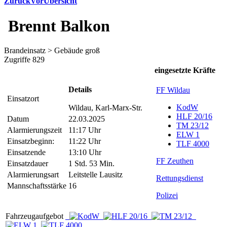
Zurück
Vor
Übersicht
Brennt Balkon
Brandeinsatz > Gebäude groß
Zugriffe 829
eingesetzte Kräfte
Details
FF Wildau
Einsatzort
KodW
Wildau, Karl-Marx-Str.
HLF 20/16
Datum
22.03.2025
TM 23/12
Alarmierungszeit
11:17 Uhr
ELW 1
Einsatzbeginn:
11:22 Uhr
TLF 4000
Einsatzende
13:10 Uhr
FF Zeuthen
Einsatzdauer
1 Std. 53 Min.
Alarmierungsart
Leitstelle Lausitz
Rettungsdienst
Mannschaftsstärke
16
Polizei
Fahrzeugaufgebot