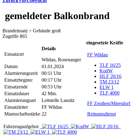
Zurück
Vor
Übersicht
gemeldeter Balkonbrand
Brandeinsatz > Gebäude groß
Zugriffe 865
eingesetzte Kräfte
Details
Einsatzort
FF Wildau
Wildau, Rosenanger
TLF 16/25
Datum
01.01.2024
KodW
Alarmierungszeit
00:11 Uhr
HLF 20/16
Einsatzbeginn:
00:17 Uhr
TM 23/12
Einsatzende
00:53 Uhr
ELW 1
TLF 4000
Einsatzdauer
42 Min.
Alarmierungsart
Leitstelle Lausitz
FF Zeuthen/Miersdorf
Einsatzleiter
FF Wildau
Mannschaftsstärke
22
Rettungsdienst
Fahrzeugaufgebot